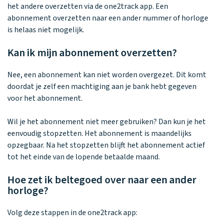
Waarom one2track
App updates
Tweedekans
het andere overzetten via de one2track app. Een
Kies je eigen
Recensies
horloges
abonnement overzetten naar een ander nummer of horloge
kleur, naam en
icoon en maak
is helaas niet mogelijk.
Handleiding
je horloge
helemaal van
Ontdek alle
Kan ik mijn abonnement overzetten?
Werken bij
jou.
horloges
Nee, een abonnement kan niet worden overgezet. Dit komt
doordat je zelf een machtiging aan je bank hebt gegeven
Stichting
voor het abonnement.
Jarige Job
Wil je het abonnement niet meer gebruiken? Dan kun je het
eenvoudig stopzetten. Het abonnement is maandelijks
opzegbaar. Na het stopzetten blijft het abonnement actief
tot het einde van de lopende betaalde maand.
Hoe zet ik beltegoed over naar een ander
horloge?
Volg deze stappen in de one2track app: