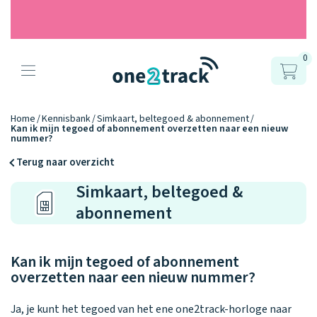
0
Producten
Onze gps
Accessoires
Hoe werkt
Home
Kennisbank
Simkaart, beltegoed & abonnement
Kan ik mijn tegoed of abonnement overzetten naar een nieuw
horloges
nummer?
het?
Horlogebandjes
Terug naar overzicht
Ontdek hoe
Blogs
Simkaart, beltegoed &
Opladers
het werkt
Connect
Connect
Connect
9.2
abonnement
Zo werken het
YOU
NEXT
UP
Over ons
Positie en GPS
Avonturengi
kinderhorloge
en de
Ontdek alle
one2track-app
Kan ik mijn tegoed of abonnement
Horloges
accessoires
samen.
Datakosten
Care Togeth
overzetten naar een nieuw nummer?
Ons verhaal
vergelijken
Personaliseer
Ja, je kunt het tegoed van het ene one2track-horloge naar
je bandje!