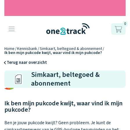
0
Producten
Onze gps
Accessoires
Hoe werkt
Home
Kennisbank
Simkaart, beltegoed & abonnement
Ik ben mijn pukcode kwijt, waar vind ik mijn pukcode?
horloges
het?
Horlogebandjes
Terug naar overzicht
Simkaart, beltegoed &
Ontdek hoe
Blogs
Opladers
het werkt
abonnement
Connect
Connect
Connect
9.2
Zo werken het
YOU
NEXT
UP
Over ons
Positie en GPS
Avonturengi
kinderhorloge
en de
Ontdek alle
Ik ben mijn pukcode kwijt, waar vind ik mijn
one2track-app
Horloges
accessoires
pukcode?
samen.
Datakosten
Care Togeth
Ons verhaal
vergelijken
Personaliseer
Ben je jouw pukcode kwijt? Geen probleem. Je kunt de
je bandje!
simkaartgegevens van je GPS-horloge terugvinden op het