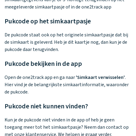
Waarom one2track
App updates
Tweedekans
Kies je eigen
meegeleverde simkaartpasje of in de one2track app
Recensies
horloges
kleur, naam en
icoon en maak
Pukcode op het simkaartpasje
Handleiding
je horloge
helemaal van
Ontdek alle
Werken bij
De pukcode staat ook op het originele simkaartpasje dat bij
jou.
horloges
de simkaart is geleverd. Heb je dit kaartje nog, dan kun je de
pukcode daar terugvinden.
Stichting
Pukcode bekijken in de app
Jarige Job
Open de one2track app en ga naar
'Simkaart verwisselen'
.
Hier vind je de belangrijkste simkaartinformatie, waaronder
de pukcode.
Pukcode niet kunnen vinden?
Kun je de pukcode niet vinden in de app of heb je geen
toegang meer tot het simkaartpasje? Neem dan contact op
met onze klantenservice. We helpen je graag verder.