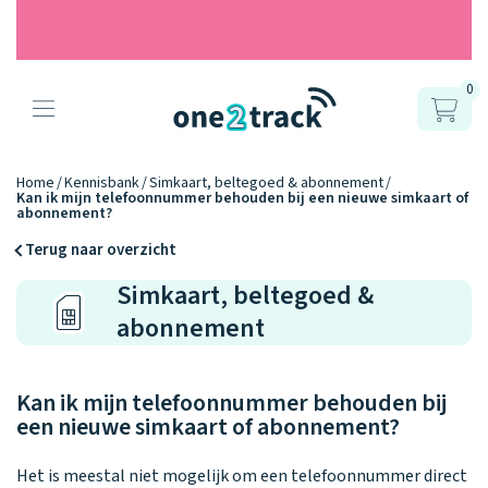
0
Producten
Onze gps
Accessoires
Hoe werkt
Home
Kennisbank
Simkaart, beltegoed & abonnement
Kan ik mijn telefoonnummer behouden bij een nieuwe simkaart of
horloges
abonnement?
het?
Horlogebandjes
Terug naar overzicht
Ontdek hoe
Blogs
Simkaart, beltegoed &
Opladers
het werkt
Connect
Connect
Connect
9.2
abonnement
Zo werken het
YOU
NEXT
UP
Over ons
Positie en GPS
Avonturengi
kinderhorloge
en de
Ontdek alle
one2track-app
Kan ik mijn telefoonnummer behouden bij
Horloges
accessoires
samen.
Datakosten
Care Togeth
een nieuwe simkaart of abonnement?
Ons verhaal
vergelijken
Personaliseer
Het is meestal niet mogelijk om een telefoonnummer direct
je bandje!