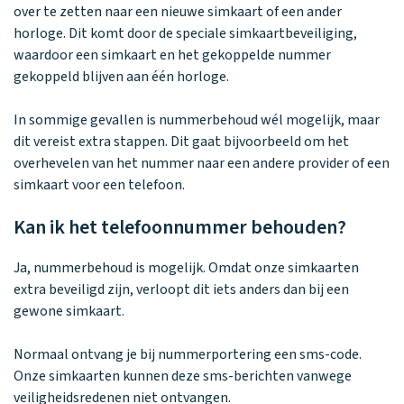
Waarom one2track
App updates
Tweedekans
over te zetten naar een nieuwe simkaart of een ander
Kies je eigen
Recensies
horloges
horloge. Dit komt door de speciale simkaartbeveiliging,
kleur, naam en
icoon en maak
waardoor een simkaart en het gekoppelde nummer
Handleiding
je horloge
gekoppeld blijven aan één horloge.
helemaal van
Ontdek alle
Werken bij
jou.
horloges
In sommige gevallen is nummerbehoud wél mogelijk, maar
dit vereist extra stappen. Dit gaat bijvoorbeeld om het
overhevelen van het nummer naar een andere provider of een
Stichting
simkaart voor een telefoon.
Jarige Job
Kan ik het telefoonnummer behouden?
Ja, nummerbehoud is mogelijk. Omdat onze simkaarten
extra beveiligd zijn, verloopt dit iets anders dan bij een
gewone simkaart.
Normaal ontvang je bij nummerportering een sms-code.
Onze simkaarten kunnen deze sms-berichten vanwege
veiligheidsredenen niet ontvangen.