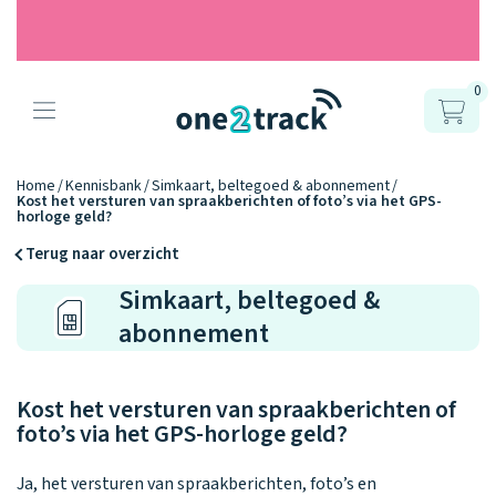
0
Producten
Onze gps
Accessoires
Hoe werkt
Home
Kennisbank
Simkaart, beltegoed & abonnement
Kost het versturen van spraakberichten of foto’s via het GPS-
horloges
horloge geld?
het?
Horlogebandjes
Terug naar overzicht
Ontdek hoe
Blogs
Simkaart, beltegoed &
Opladers
het werkt
Connect
Connect
Connect
9.2
abonnement
Zo werken het
YOU
NEXT
UP
Over ons
Positie en GPS
Avonturengi
kinderhorloge
en de
Ontdek alle
one2track-app
Kost het versturen van spraakberichten of
Horloges
accessoires
samen.
Datakosten
Care Togeth
foto’s via het GPS-horloge geld?
Ons verhaal
vergelijken
Personaliseer
Ja, het versturen van spraakberichten, foto’s en
je bandje!