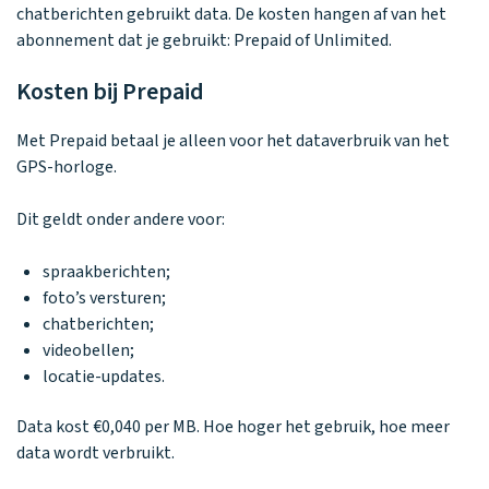
Waarom one2track
App updates
Tweedekans
chatberichten gebruikt data. De kosten hangen af van het
Kies je eigen
Recensies
horloges
abonnement dat je gebruikt: Prepaid of Unlimited.
kleur, naam en
icoon en maak
Handleiding
je horloge
Kosten bij Prepaid
helemaal van
Ontdek alle
Werken bij
jou.
horloges
Met Prepaid betaal je alleen voor het dataverbruik van het
GPS-horloge.
Stichting
Dit geldt onder andere voor:
Jarige Job
spraakberichten;
foto’s versturen;
chatberichten;
videobellen;
locatie-updates.
Data kost €0,040 per MB. Hoe hoger het gebruik, hoe meer
data wordt verbruikt.