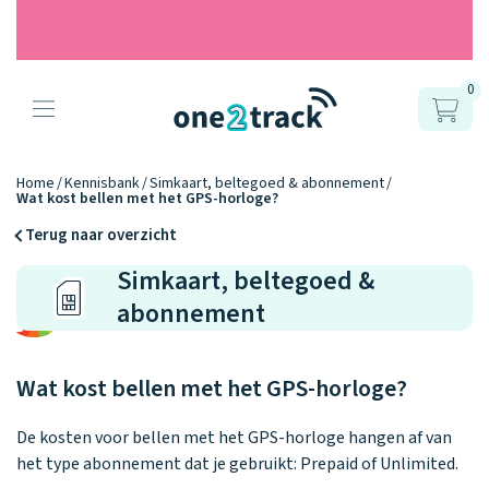
0
Producten
Onze gps
Accessoires
Hoe werkt
Home
Kennisbank
Simkaart, beltegoed & abonnement
Wat kost bellen met het GPS-horloge?
horloges
het?
Horlogebandjes
Terug naar overzicht
Simkaart, beltegoed &
Ontdek hoe
Blogs
Opladers
het werkt
abonnement
Connect
Connect
Connect
9.2
Zo werken het
YOU
NEXT
UP
Over ons
Positie en GPS
Avonturengi
kinderhorloge
en de
Ontdek alle
Wat kost bellen met het GPS-horloge?
one2track-app
Horloges
accessoires
samen.
Datakosten
Care Togeth
Ons verhaal
vergelijken
De kosten voor bellen met het GPS-horloge hangen af van
Personaliseer
het type abonnement dat je gebruikt: Prepaid of Unlimited.
je bandje!