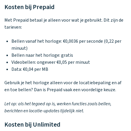
Waarom one2track
App updates
Tweedekans
Kies je eigen
Kosten bij Prepaid
Recensies
horloges
kleur, naam en
icoon en maak
Handleiding
Met Prepaid betaal je alleen voor wat je gebruikt. Dit zijn de
je horloge
tarieven:
helemaal van
Ontdek alle
Werken bij
jou.
horloges
Bellen vanaf het horloge: €0,0036 per seconde (0,22 per
minuut)
Bellen naar het horloge: gratis
Stichting
Videobellen: ongeveer €0,05 per minuut
Jarige Job
Data: €0,04 per MB
Gebruik je het horloge alleen voor de locatiebepaling en af
en toe bellen? Dan is Prepaid vaak een voordelige keuze.
Let op: als het tegoed op is, werken functies zoals bellen,
berichten en locatie-updates tijdelijk niet.
Kosten bij Unlimited