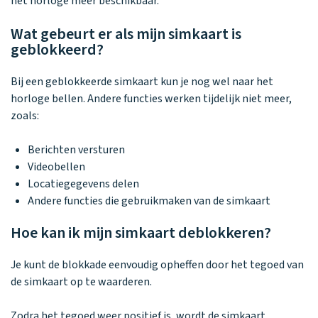
Waarom one2track
App updates
het horloge meer beschikbaar.
Tweedekans
Kies je eigen
Recensies
horloges
kleur, naam en
Wat gebeurt er als mijn simkaart is
icoon en maak
geblokkeerd?
Handleiding
je horloge
helemaal van
Ontdek alle
Werken bij
Bij een geblokkeerde simkaart kun je nog wel naar het
jou.
horloges
horloge bellen. Andere functies werken tijdelijk niet meer,
zoals:
Stichting
Berichten versturen
Jarige Job
Videobellen
Locatiegegevens delen
Andere functies die gebruikmaken van de simkaart
Hoe kan ik mijn simkaart deblokkeren?
Je kunt de blokkade eenvoudig opheffen door het tegoed van
de simkaart op te waarderen.
Zodra het tegoed weer positief is, wordt de simkaart