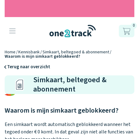
0
Producten
Onze gps
Accessoires
Hoe werkt
Home
Kennisbank
Simkaart, beltegoed & abonnement
Waarom is mijn simkaart geblokkeerd?
horloges
het?
Horlogebandjes
Terug naar overzicht
Simkaart, beltegoed &
Ontdek hoe
Blogs
Opladers
het werkt
abonnement
Connect
Connect
Connect
9.2
Zo werken het
YOU
NEXT
UP
Over ons
Positie en GPS
Avonturengi
kinderhorloge
en de
Ontdek alle
Waarom is mijn simkaart geblokkeerd?
one2track-app
Horloges
accessoires
samen.
Datakosten
Care Togeth
Ons verhaal
vergelijken
Een simkaart wordt automatisch geblokkeerd wanneer het
Personaliseer
tegoed onder € 0 komt. In dat geval zijn niet alle functies van
je bandje!