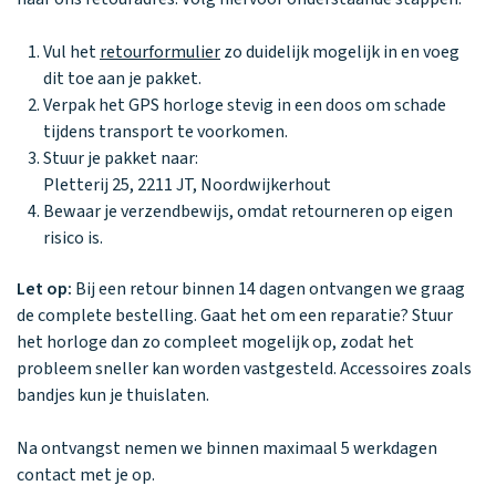
Waarom one2track
App updates
Tweedekans
Kies je eigen
Recensies
horloges
kleur, naam en
Vul het
retourformulier
zo duidelijk mogelijk in en voeg
icoon en maak
Handleiding
dit toe aan je pakket.
je horloge
Verpak het GPS horloge stevig in een doos om schade
helemaal van
Ontdek alle
Werken bij
jou.
tijdens transport te voorkomen.
horloges
Stuur je pakket naar:
Pletterij 25, 2211 JT, Noordwijkerhout
Bewaar je verzendbewijs, omdat retourneren op eigen
Stichting
risico is.
Jarige Job
Let op:
Bij een retour binnen 14 dagen ontvangen we graag
de complete bestelling. Gaat het om een reparatie? Stuur
het horloge dan zo compleet mogelijk op, zodat het
probleem sneller kan worden vastgesteld. Accessoires zoals
bandjes kun je thuislaten.
Na ontvangst nemen we binnen maximaal 5 werkdagen
contact met je op.