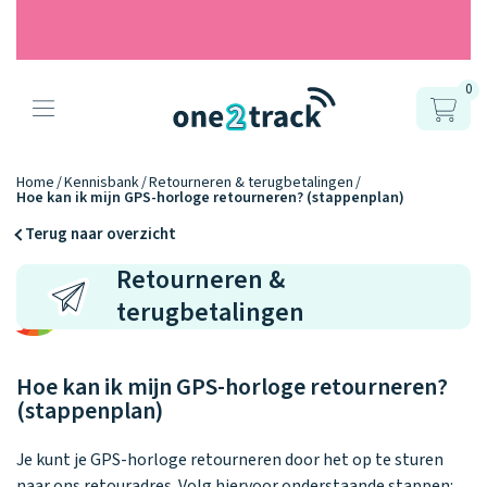
0
Producten
Onze gps
Accessoires
Hoe werkt
Home
Kennisbank
Retourneren & terugbetalingen
Hoe kan ik mijn GPS-horloge retourneren? (stappenplan)
horloges
het?
Horlogebandjes
Terug naar overzicht
Retourneren &
Ontdek hoe
Blogs
Opladers
het werkt
terugbetalingen
Connect
Connect
Connect
9.2
Zo werken het
YOU
NEXT
UP
Over ons
Positie en GPS
Avonturengi
kinderhorloge
en de
Ontdek alle
Hoe kan ik mijn GPS-horloge retourneren?
one2track-app
Horloges
accessoires
(stappenplan)
samen.
Datakosten
Care Togeth
Ons verhaal
vergelijken
Personaliseer
Je kunt je GPS-horloge retourneren door het op te sturen
je bandje!
naar ons retouradres. Volg hiervoor onderstaande stappen: