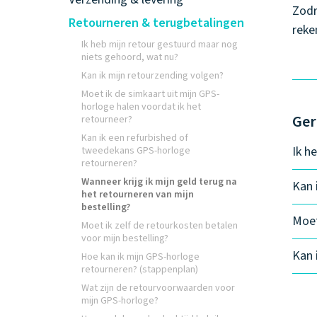
Zodr
Retourneren & terugbetalingen
reke
Ik heb mijn retour gestuurd maar nog
niets gehoord, wat nu?
Kan ik mijn retourzending volgen?
Moet ik de simkaart uit mijn GPS-
horloge halen voordat ik het
Ger
retourneer?
Kan ik een refurbished of
Ik h
tweedekans GPS-horloge
retourneren?
Wanneer krijg ik mijn geld terug na
Kan 
het retourneren van mijn
bestelling?
Moet
Moet ik zelf de retourkosten betalen
voor mijn bestelling?
Kan 
Hoe kan ik mijn GPS-horloge
retourneren? (stappenplan)
Wat zijn de retourvoorwaarden voor
mijn GPS-horloge?