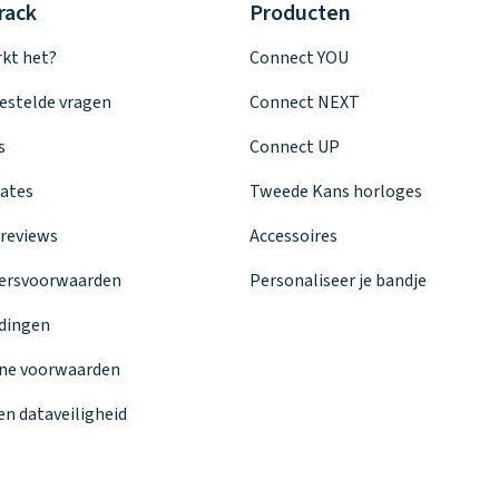
rack
Producten
kt het?
Connect YOU
estelde vragen
Connect NEXT
s
Connect UP
ates
Tweede Kans horloges
reviews
Accessoires
ersvoorwaarden
Personaliseer je bandje
dingen
ne voorwaarden
en dataveiligheid