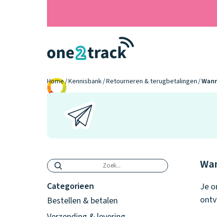
Home
Kennisbank
Retourneren & terugbetalingen
Wanne
9.2
Wan
Categorieen
Je o
ontv
Bestellen & betalen
Verzending & levering