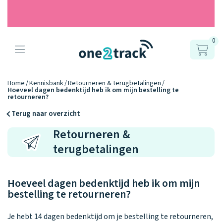
0
Producten
Onze gps
Accessoires
Hoe werkt
Home
Kennisbank
Retourneren & terugbetalingen
Hoeveel dagen bedenktijd heb ik om mijn bestelling te
horloges
retourneren?
het?
Horlogebandjes
Terug naar overzicht
Ontdek hoe
Blogs
Retourneren &
Opladers
het werkt
Connect
Connect
Connect
9.2
terugbetalingen
Zo werken het
YOU
NEXT
UP
Over ons
Positie en GPS
Avonturengi
kinderhorloge
en de
Ontdek alle
one2track-app
Hoeveel dagen bedenktijd heb ik om mijn
Horloges
accessoires
samen.
Datakosten
Care Togeth
bestelling te retourneren?
Ons verhaal
vergelijken
Personaliseer
Je hebt 14 dagen bedenktijd om je bestelling te retourneren,
je bandje!