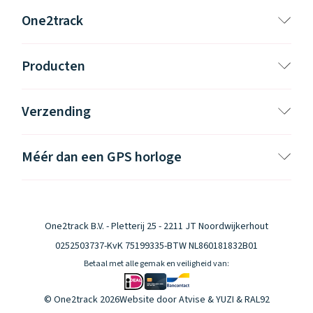
One2track
Producten
Verzending
Méér dan een GPS horloge
One2track B.V. - Pletterij 25 - 2211 JT Noordwijkerhout
0252503737
-
KvK 75199335
-
BTW NL860181832B01
Betaal met alle gemak en veiligheid van:
© One2track 2026
Website door
Atvise
&
YUZI
& RAL92
Klantenservice