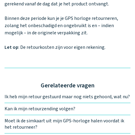
Waarom one2track
App updates
Tweedekans
gerekend vanaf de dag dat je het product ontvangt.
Kies je eigen
Recensies
horloges
kleur, naam en
icoon en maak
Binnen deze periode kun je je GPS horloge retourneren,
Handleiding
je horloge
zolang het onbeschadigd en ongebruikt is en – indien
helemaal van
Ontdek alle
mogelijk – in de originele verpakking zit.
Werken bij
jou.
horloges
Let op
: De retourkosten zijn voor eigen rekening.
Stichting
Jarige Job
Gerelateerde vragen
Ik heb mijn retour gestuurd maar nog niets gehoord, wat nu?
Kan ik mijn retourzending volgen?
Moet ik de simkaart uit mijn GPS-horloge halen voordat ik
het retourneer?