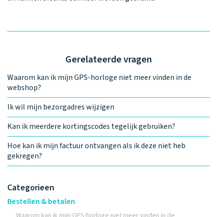
Waarom one2track
App updates
Tweedekans
Kies je eigen
Recensies
horloges
kleur, naam en
icoon en maak
Handleiding
je horloge
helemaal van
Ontdek alle
Werken bij
jou.
Gerelateerde vragen
horloges
Waarom kan ik mijn GPS-horloge niet meer vinden in de
webshop?
Stichting
Jarige Job
Ik wil mijn bezorgadres wijzigen
Kan ik meerdere kortingscodes tegelijk gebruiken?
Hoe kan ik mijn factuur ontvangen als ik deze niet heb
gekregen?
Categorieen
Bestellen & betalen
Waarom kan ik mijn GPS-horloge niet meer vinden in de