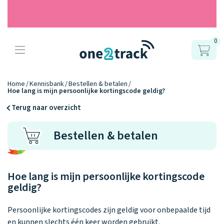
0
Producten
Onze gps
Accessoires
Hoe werkt
Home
Kennisbank
Bestellen & betalen
Hoe lang is mijn persoonlijke kortingscode geldig?
horloges
het?
Horlogebandjes
Terug naar overzicht
Ontdek hoe
Blogs
Bestellen & betalen
Opladers
het werkt
Connect
Connect
Connect
9.2
Zo werken het
YOU
NEXT
UP
Over ons
Positie en GPS
Avonturengi
kinderhorloge
en de
Ontdek alle
Hoe lang is mijn persoonlijke kortingscode
one2track-app
Horloges
accessoires
geldig?
samen.
Datakosten
Care Togeth
Ons verhaal
vergelijken
Persoonlijke kortingscodes zijn geldig voor onbepaalde tijd
Personaliseer
en kunnen slechts één keer worden gebruikt.
je bandje!