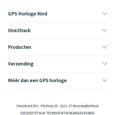
GPS Horloge Kind
One2track
Producten
Verzending
Méér dan een GPS horloge
One2track B.V. - Pletterij 25 - 2211 JT Noordwijkerhout
0252503737
-
KvK 75199335
-
BTW NL860181832B01