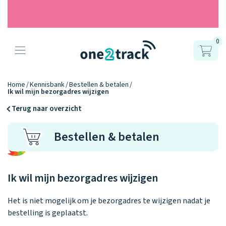
0
Producten
Onze gps
Accessoires
Hoe werkt
Home
Kennisbank
Bestellen & betalen
Ik wil mijn bezorgadres wijzigen
horloges
het?
Horlogebandjes
Terug naar overzicht
Ontdek hoe
Blogs
Bestellen & betalen
Opladers
het werkt
Connect
Connect
Connect
9.2
Zo werken het
YOU
NEXT
UP
Over ons
Positie en GPS
Avonturengi
kinderhorloge
en de
Ontdek alle
Ik wil mijn bezorgadres wijzigen
one2track-app
Horloges
accessoires
samen.
Datakosten
Care Togeth
Ons verhaal
vergelijken
Het is niet mogelijk om je bezorgadres te wijzigen nadat je
Personaliseer
bestelling is geplaatst.
je bandje!