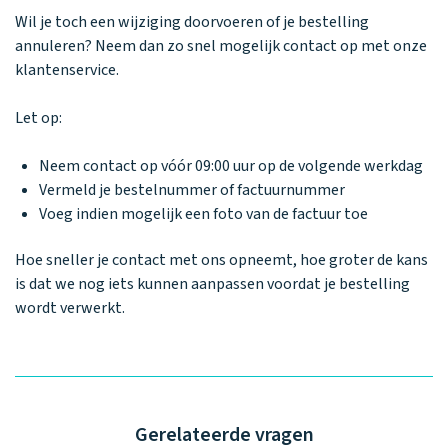
Waarom one2track
App updates
Tweedekans
Kies je eigen
Wil je toch een wijziging doorvoeren of je bestelling
Recensies
horloges
kleur, naam en
annuleren? Neem dan zo snel mogelijk contact op met onze
icoon en maak
Handleiding
klantenservice.
je horloge
helemaal van
Ontdek alle
Werken bij
jou.
Let op:
horloges
Neem contact op vóór 09:00 uur op de volgende werkdag
Vermeld je bestelnummer of factuurnummer
Stichting
Voeg indien mogelijk een foto van de factuur toe
Jarige Job
Hoe sneller je contact met ons opneemt, hoe groter de kans
is dat we nog iets kunnen aanpassen voordat je bestelling
wordt verwerkt.
Gerelateerde vragen