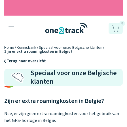
0
Producten
Onze gps
Accessoires
Hoe werkt
Home
Kennisbank
Speciaal voor onze Belgische klanten
Zijn er extra roamingkosten in België?
horloges
het?
Horlogebandjes
Terug naar overzicht
Speciaal voor onze Belgische
Ontdek hoe
Blogs
Opladers
het werkt
klanten
Connect
Connect
Connect
9.2
Zo werken het
YOU
NEXT
UP
Over ons
Positie en GPS
Avonturengi
kinderhorloge
en de
Ontdek alle
Zijn er extra roamingkosten in België?
one2track-app
Horloges
accessoires
samen.
Datakosten
Care Togeth
Ons verhaal
vergelijken
Nee, er zijn geen extra roamingkosten voor het gebruik van
Personaliseer
het GPS-horloge in België.
je bandje!