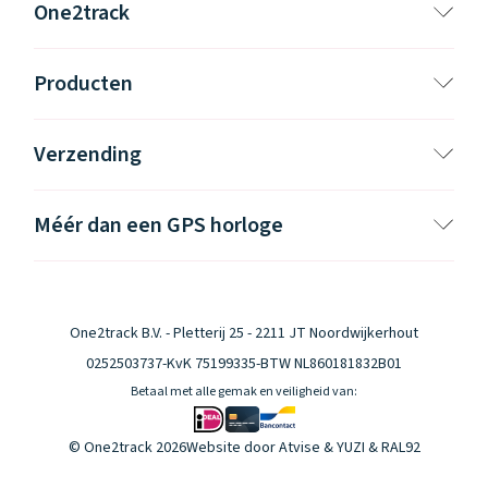
One2track
Producten
Verzending
Méér dan een GPS horloge
One2track B.V. - Pletterij 25 - 2211 JT Noordwijkerhout
0252503737
-
KvK 75199335
-
BTW NL860181832B01
Betaal met alle gemak en veiligheid van:
© One2track 2026
Website door
Atvise
&
YUZI
& RAL92
Klantenservice