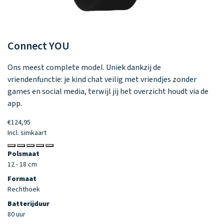
Connect
YOU
C
Ons meest complete model. Uniek dankzij de
Kl
vriendenfunctie: je kind chat veilig met vriendjes zonder
mo
games en social media, terwijl jij het overzicht houdt via de
€9
app.
In
€124,95
P
Incl. simkaart
11
Polsmaat
F
12 - 18 cm
C
Formaat
Ba
Rechthoek
60
Batterijduur
80 uur