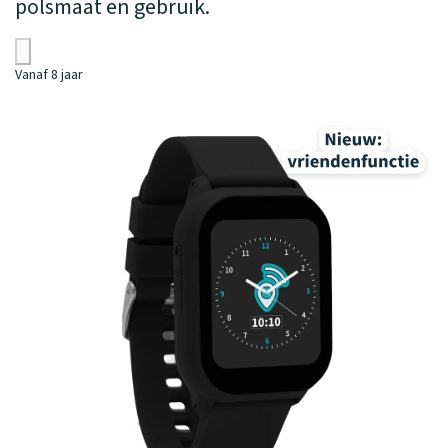
polsmaat en gebruik.
Vanaf 8 jaar
Va