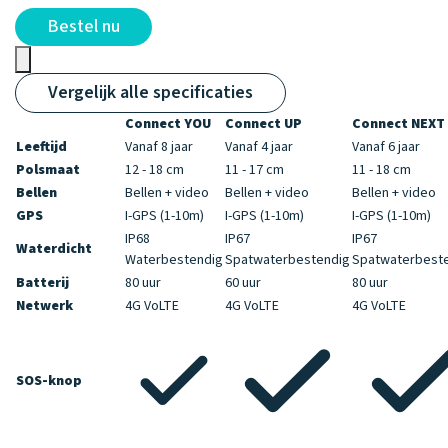
Bestel nu
Vergelijk alle specificaties
Connect YOU
Connect UP
Connect NEXT
Leeftijd
Vanaf 8 jaar
Vanaf 4 jaar
Vanaf 6 jaar
Polsmaat
12 - 18 cm
11 - 17 cm
11 - 18 cm
Bellen
Bellen + video
Bellen + video
Bellen + video
GPS
I-GPS (1-10m)
I-GPS (1-10m)
I-GPS (1-10m)
IP68
IP67
IP67
Waterdicht
Waterbestendig
Spatwaterbestendig
Spatwaterbest
Batterij
80 uur
60 uur
80 uur
Netwerk
4G VoLTE
4G VoLTE
4G VoLTE
SOS-knop