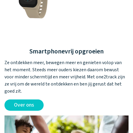
Waarom one2track
App updates
Tweedekans
Kies je eigen
Recensies
horloges
kleur, naam en
icoon en maak
Handleiding
je horloge
helemaal van
Ontdek alle
Werken bij
jou.
horloges
Smartphonevrij opgroeien
Stichting
Ze ontdekken meer, bewegen meer en genieten volop van
Jarige Job
het moment. Steeds meer ouders kiezen daarom bewust
voor minder schermtijd en meer vrijheid. Met one2track zijn
ze vrij om de wereld te ontdekken en ben jij gerust dat het
goed zit.
Over ons