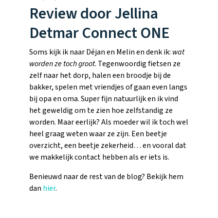
Tweedekans
Review door Jellina
Kies je eigen
Recensies
horloges
kleur, naam en
Handleiding
Detmar Connect ONE
icoon en maak
je horloge
helemaal van
Ontdek alle
Soms kijk ik naar Déjan en Melin en denk ik:
wat
Werken bij
jou.
horloges
worden ze toch groot
. Tegenwoordig fietsen ze
zelf naar het dorp, halen een broodje bij de
bakker, spelen met vriendjes of gaan even langs
Stichting
bij opa en oma. Super fijn natuurlijk en ik vind
Jarige Job
het geweldig om te zien hoe zelfstandig ze
worden. Maar eerlijk? Als moeder wil ik toch wel
heel graag weten waar ze zijn. Een beetje
overzicht, een beetje zekerheid… en vooral dat
we makkelijk contact hebben als er iets is.
Benieuwd naar de rest van de blog? Bekijk hem
dan
hier
.