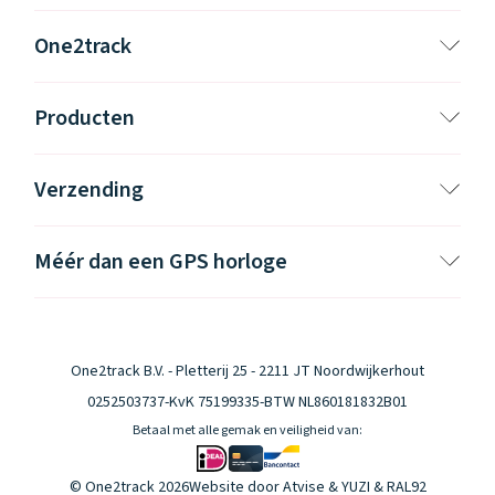
Waarom one2track
App updates
Tweedekans
Kies je eigen
Recensies
horloges
kleur, naam en
One2track
icoon en maak
Handleiding
je horloge
helemaal van
Ontdek alle
Producten
Werken bij
jou.
horloges
Verzending
Stichting
Jarige Job
Méér dan een GPS horloge
One2track B.V. - Pletterij 25 - 2211 JT Noordwijkerhout
0252503737
-
KvK 75199335
-
BTW NL860181832B01
Betaal met alle gemak en veiligheid van:
© One2track 2026
Website door
Atvise
&
YUZI
& RAL92