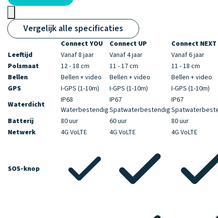
Vergelijk alle specificaties
Connect YOU
Connect UP
Connect NEXT
Leeftijd
Vanaf 8 jaar
Vanaf 4 jaar
Vanaf 6 jaar
Polsmaat
12 - 18 cm
11 - 17 cm
11 - 18 cm
Bellen
Bellen + video
Bellen + video
Bellen + video
GPS
I-GPS (1-10m)
I-GPS (1-10m)
I-GPS (1-10m)
IP68
IP67
IP67
Waterdicht
Waterbestendig
Spatwaterbestendig
Spatwaterbest
Batterij
80 uur
60 uur
80 uur
Netwerk
4G VoLTE
4G VoLTE
4G VoLTE
SOS-knop