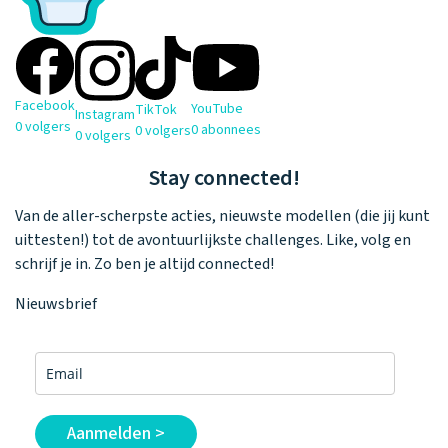
Facebook
YouTube
TikTok
Instagram
0
volgers
0
abonnees
0
volgers
0
volgers
Stay connected!
Van de aller-scherpste acties, nieuwste modellen (die jij kunt
uittesten!) tot de avontuurlijkste challenges. Like, volg en
schrijf je in. Zo ben je altijd connected!
Nieuwsbrief
Klantenservice
Aanmelden >