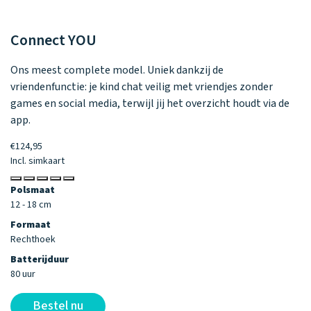
Connect
YOU
C
Ons meest complete model. Uniek dankzij de
Kl
vriendenfunctie: je kind chat veilig met vriendjes zonder
mo
games en social media, terwijl jij het overzicht houdt via de
€9
app.
In
€124,95
P
Incl. simkaart
11
Polsmaat
F
12 - 18 cm
C
Formaat
Ba
Rechthoek
60
Batterijduur
80 uur
Bestel nu