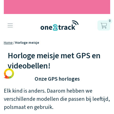
0
Producten
Onze gps
Accessoires
Hoe werkt
Home
Horloge meisje
horloges
het?
Horloge meisje met GPS en
Horlogebandjes
videobellen!
Ontdek hoe
Blogs
Opladers
het werkt
Connect
Connect
Connect
9.2
Zo werken het
YOU
NEXT
UP
Onze GPS horloges
Over ons
Positie en GPS
Avonturengi
kinderhorloge
en de
Ontdek alle
Elk kind is anders. Daarom hebben we
one2track-app
Horloges
accessoires
samen.
Datakosten
Care Togeth
verschillende modellen die passen bij leeftijd,
Ons verhaal
vergelijken
polsmaat en gebruik.
Personaliseer
je bandje!