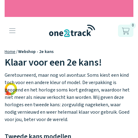
0
Producten
Onze gps
Accessoires
Hoe werkt
Home
Webshop - 2e kans
horloges
Klaar voor een 2e kans!
het?
Horlogebandjes
Geretourneerd, maar nog vol avontuur. Soms kiest een kind
Ontdek hoe
Blogs
toch voor een andere kleur of model. De verpakking is
Opladers
het werkt
Connect
Connect
Connect
geopend en het horloge soms kort gedragen, waardoor het
9.2
Zo werken het
YOU
NEXT
UP
niet meer als nieuw verkocht kan worden. Wij geven deze
Over ons
Positie en GPS
Avonturengi
kinderhorloge
en de
horloges een tweede kans: zorgvuldig nagekeken, waar
Ontdek alle
one2track-app
nodig vernieuwd en weer helemaal klaar voor gebruik. Goed
Horloges
accessoires
samen.
Datakosten
Care Togeth
Ons verhaal
voor jou, beter voor de wereld.
vergelijken
Personaliseer
Tweede kans modellen
je bandje!