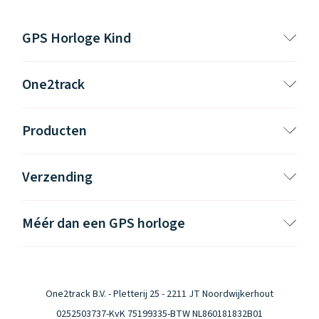
GPS Horloge Kind
One2track
Producten
Verzending
Méér dan een GPS horloge
One2track B.V. - Pletterij 25 - 2211 JT Noordwijkerhout
0252503737
-
KvK 75199335
-
BTW NL860181832B01