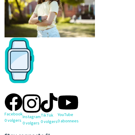
Facebook
YouTube
TikTok
Instagram
0
volgers
0
abonnees
0
volgers
0
volgers