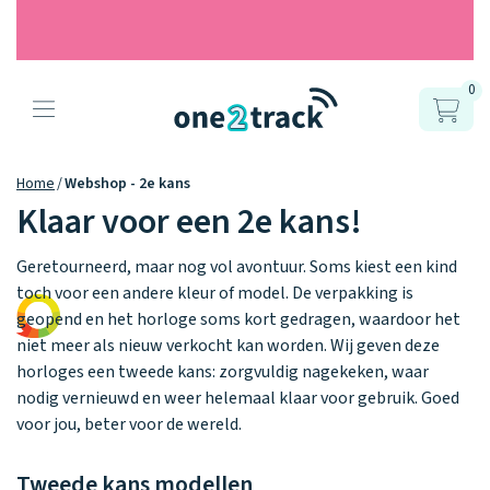
0
Producten
Onze gps
Accessoires
Hoe werkt
Home
Webshop - 2e kans
horloges
Klaar voor een 2e kans!
het?
Horlogebandjes
Geretourneerd, maar nog vol avontuur. Soms kiest een kind
Ontdek hoe
Blogs
toch voor een andere kleur of model. De verpakking is
Opladers
het werkt
Connect
Connect
Connect
geopend en het horloge soms kort gedragen, waardoor het
9.2
Zo werken het
YOU
NEXT
UP
niet meer als nieuw verkocht kan worden. Wij geven deze
Over ons
Positie en GPS
Avonturengi
kinderhorloge
en de
horloges een tweede kans: zorgvuldig nagekeken, waar
Ontdek alle
one2track-app
nodig vernieuwd en weer helemaal klaar voor gebruik. Goed
Horloges
accessoires
samen.
Datakosten
Care Togeth
Ons verhaal
voor jou, beter voor de wereld.
vergelijken
Personaliseer
Tweede kans modellen
je bandje!