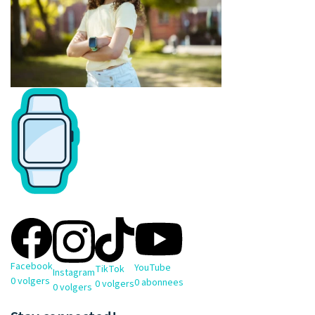
Facebook
YouTube
TikTok
Instagram
0
volgers
0
abonnees
0
volgers
0
volgers