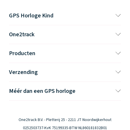
GPS Horloge Kind
One2track
Producten
Verzending
Méér dan een GPS horloge
One2track B.V. - Pletterij 25 - 2211 JT Noordwijkerhout
0252503737
-
KvK 75199335
-
BTW NL860181832B01