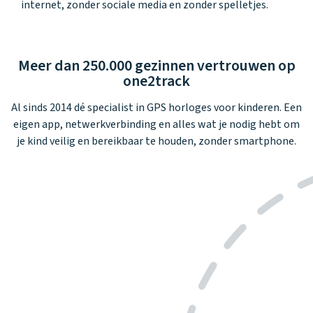
Waarom one2track
App updates
internet, zonder sociale media en zonder spelletjes.
Tweedekans
Kies je eigen
Recensies
horloges
kleur, naam en
icoon en maak
Handleiding
je horloge
Meer dan 250.000 gezinnen vertrouwen op
helemaal van
Ontdek alle
one2track
Werken bij
jou.
horloges
Al sinds 2014 dé specialist in GPS horloges voor kinderen. Een
eigen app, netwerkverbinding en alles wat je nodig hebt om
Stichting
je kind veilig en bereikbaar te houden, zonder smartphone.
Jarige Job