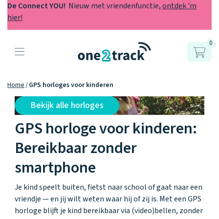
De Connect YOU!
Nieuw met vriendenfunctie,
ontdek 'm
hier!
0
Producten
Onze gps
Accessoires
Hoe werkt
Home
GPS horloges voor kinderen
horloges
het?
Horlogebandjes
Bekijk alle horloges
GPS horloge voor kinderen:
Ontdek hoe
Blogs
Opladers
het werkt
Connect
Connect
Connect
Bereikbaar zonder
Zo werken het
YOU
NEXT
UP
Over ons
Positie en GPS
Avonturengi
kinderhorloge
smartphone
en de
Ontdek alle
one2track-app
Horloges
accessoires
samen.
Je kind speelt buiten, fietst naar school of gaat naar een
Datakosten
Care Togeth
Ons verhaal
vergelijken
vriendje — en jij wilt weten waar hij of zij is. Met een GPS
Personaliseer
horloge blijft je kind bereikbaar via (video)bellen, zonder
je bandje!