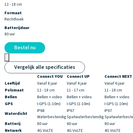
12 - 18 cm
C
Formaat
Ba
Rechthoek
60
Batterijduur
80 uur
Bestel nu
Vergelijk alle specificaties
Connect YOU
Connect UP
Connect NEXT
Leeftijd
Vanaf 8 jaar
Vanaf 4 jaar
Vanaf 6 jaar
Polsmaat
12 - 18 cm
11 - 17 cm
11 - 18 cm
Bellen
Bellen + video
Bellen + video
Bellen + video
GPS
I-GPS (1-10m)
I-GPS (1-10m)
I-GPS (1-10m)
IP68
IP67
IP67
Waterdicht
Waterbestendig
Spatwaterbestendig
Spatwaterbest
Batterij
80 uur
60 uur
80 uur
Netwerk
4G VoLTE
4G VoLTE
4G VoLTE