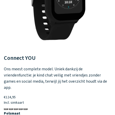
Connect
YOU
C
Ons meest complete model. Uniek dankzij de
Kl
vriendenfunctie: je kind chat veilig met vriendjes zonder
mo
games en social media, terwijl jij het overzicht houdt via de
€9
app.
In
€124,95
P
Incl. simkaart
11
Polsmaat
F